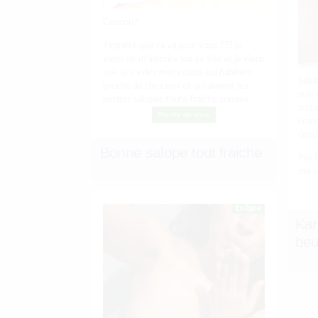
Coucou !
J’espère que ca va pour vous ??? je
viens de m’inscrire sur ce site et je viens
voir si y’a des mecs cools qui habitent
Salut
proche de chez moi et qui aiment les
suis 
petites salopes toute fraiche comme …
trou
Proche de vous
comm
coqui
Bonne salope tout fraiche
Pas 
me c
En ligne
Kar
beu