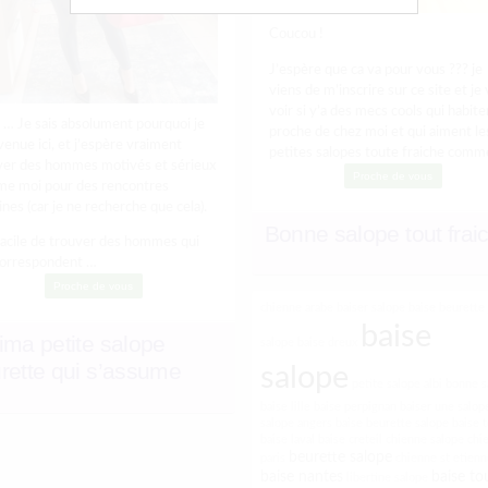
Coucou !
J’espère que ca va pour vous ??? je
viens de m’inscrire sur ce site et je 
voir si y’a des mecs cools qui habite
 … Je sais absolument pourquoi je
proche de chez moi et qui aiment le
venue ici, et j’espère vraiment
petites salopes toute fraiche comm
ver des hommes motivés et sérieux
Proche de vous
e moi pour des rencontres
nes (car je ne recherche que cela).
Bonne salope tout frai
facile de trouver des hommes qui
orrespondent …
Proche de vous
chienne arabe
baiser salope
baise beurette
baise
ima petite salope
salope
baise dreux
rette qui s’assume
salope
petite salope albi
bonne s
baise lille
baise perpignan
baiser une salop
salope angers
baise beurette salope
baise 
baise laval
baise creteil
chienne salope
chi
beurette salope
paris
chienne st etienn
baise nantes
baise to
libertine salope