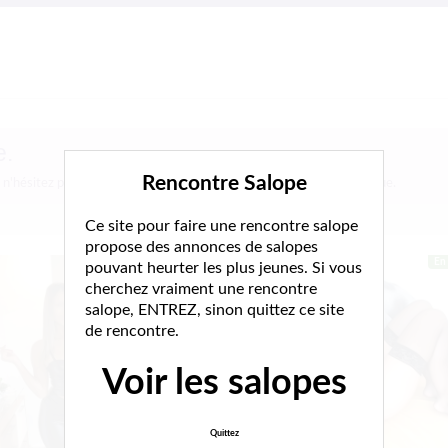
e.
Rencontre Salope
, n'hésitez pas à les consulter et vous inscrire pour entamer le dialogue.
Ce site pour faire une rencontre salope
propose des annonces de salopes
Hors ligne
En 
pouvant heurter les plus jeunes. Si vous
cherchez vraiment une rencontre
salope, ENTREZ, sinon quittez ce site
de rencontre.
Voir les salopes
Quittez