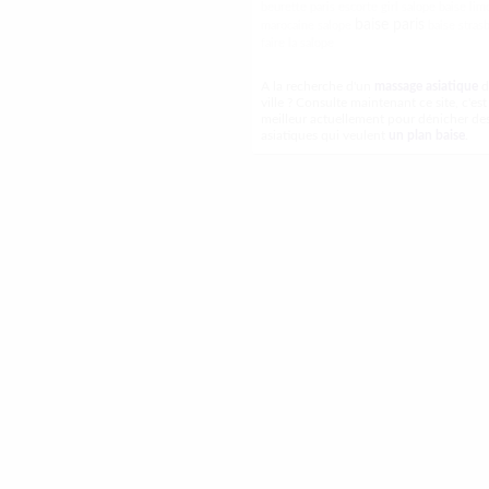
beurette paris
escorte girl salope
baise lim
baise paris
marocaine salope
baise stras
faire la salope
A la recherche d'un
massage asiatique
d
ville ? Consulte maintenant ce site, c'est 
meilleur actuellement pour dénicher des 
asiatiques qui veulent
un plan baise
.