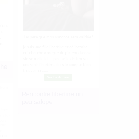
viens
nt
J’espère que mon annonce sera validée !
s
e …
je suis une fille libertine et célibataire,
qui cherche a mettre du piment dans sa
vie sexuelle lol … pas facile de trouver
che
des vrais libertins, alors je compte bien
trouver ici ……
Proche de vous
jeune
Rencontre libertine un
peu salope
alope
e
baise
tours
enne
e
ulon